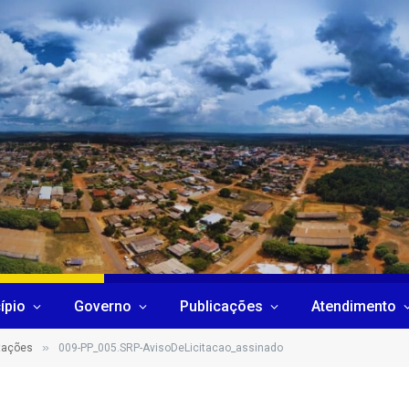
ípio
Governo
Publicações
Atendimento
»
itações
009-PP_005.SRP-AvisoDeLicitacao_assinado