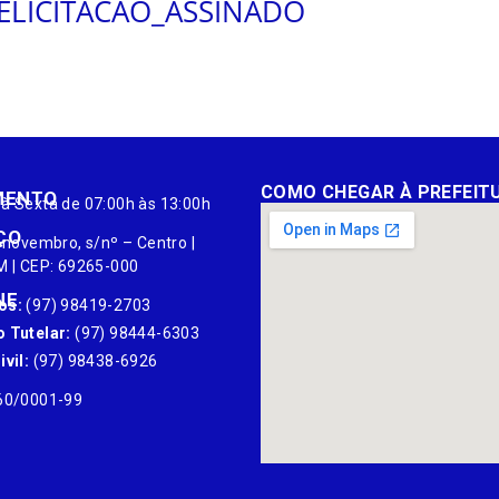
DELICITACAO_ASSINADO
COMO CHEGAR À PREFEIT
MENTO
à Sexta de 07:00h às 13:00h
ÇO
 novembro, s/nº – Centro |
M | CEP: 69265-000
NE
os:
(97) 98419-2703
 Tutelar:
(97) 98444-6303
vil:
(97) 98438-6926
60/0001-99