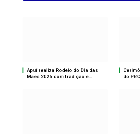
Apuí realiza Rodeio do Dia das
Cerimô
Mães 2026 com tradição e
do PRO
valorização da cultura local!
com ed
AM!