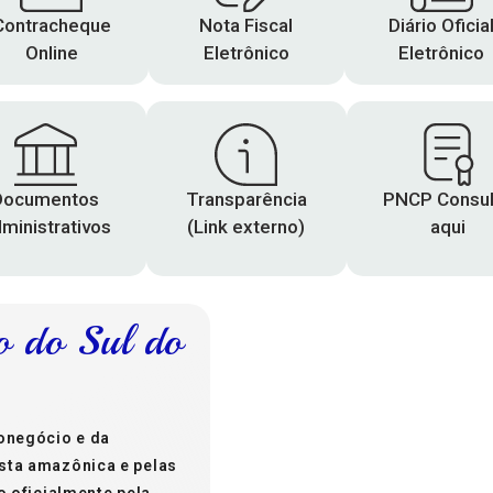
Contracheque
Nota Fiscal
Diário Oficia
Online
Eletrônico
Eletrônico
Documentos
Transparência
PNCP Consul
ministrativos
(Link externo)
aqui
o do Sul do
01:33,
07
Apui, BR
22
°C
ronegócio e da
sta amazônica e pelas
o oficialmente pela