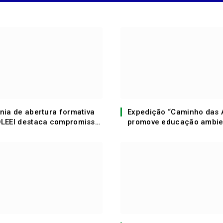
nia de abertura formativa
Expedição “Caminho das 
LEEI destaca compromisso
promove educação ambie
ucação inclusiva NO Apuí-
estudantes em Apuí no Di
Mundial da Água