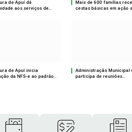
tura de Apuí dá
Mais de 600 famílias re
uidade aos serviços de
cestas básicas em ação 
 no Distrito do Sucunduri
Apuí
ura de Apuí inicia
Administração Municipal 
ção da NFS-e ao padrão
participa de reuniões
al com transição gradual
institucionais na capital!
26