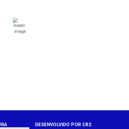
km
Nascer do sol:
Sunset:
18:29
06:22
o
Chance De Chuva
Vento
Umidade
11:00
14:00
17:00
20:00
00:00
34
°
/
36
°
31
°
/
33
°
26
°
/
31
°
24
°
/
26
°
22
°
/
23
°
eteorologia de WeatherAPI
URA
DESENVOLVIDO POR CR2