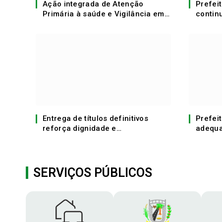
Ação integrada de Atenção
Prefei
Primária à saúde e Vigilância em
contin
saúde leva atendimentos e
limpeza
reforça combate à malária no
Distrito do Sucunduri
Entrega de títulos definitivos
Prefeit
reforça dignidade e
adequa
desenvolvimento em Apuí
nacion
em 20
SERVIÇOS PÚBLICOS