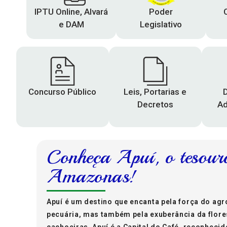
IPTU Online, Alvará
Poder
e DAM
Legislativo
Concurso Público
Leis, Portarias e
Decretos
Ad
Conheça Apuí, o tesour
Amazonas!
Apuí é um destino que encanta pela força do ag
pecuária, mas também pela exuberância da flore
cachoeiras. Apuí é a Capital do Café, reconhecid