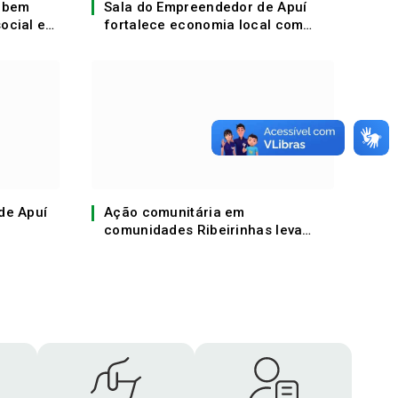
cebem
Sala do Empreendedor de Apuí
social em
fortalece economia local com
mais de R$ 700 mil em crédito
produtivo em 2025.
de Apuí
Ação comunitária em
comunidades Ribeirinhas leva
alimentos, kits de higiene e
estruturas de Caixa D’água!