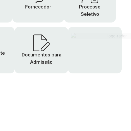
l
Fornecedor
Processo
Seletivo
te
Documentos para
Admissão
/08/2026
Umidade:
96 %
Pressão:
1011
mb
Vento:
2 mph
Rajada De
Vento:
5 mph
Nuvens:
85%
Visibilidade:
2