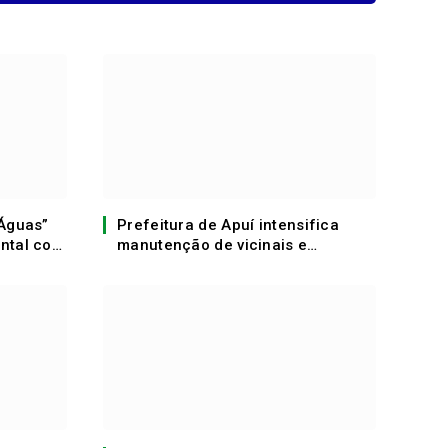
Águas”
Prefeitura de Apuí intensifica
ntal com
manutenção de vicinais e
a
recuperação de pontes e bueiros
em 2026!