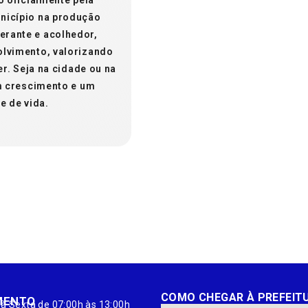
Mist
nicípio na produção
erante e acolhedor,
olvimento, valorizando
Temperatura
Precipitaçã
er. Seja na cidade ou na
Pressão
em crescimento e um
 de vida.
02:00
05:00
08:00
22
°
/
22
°
22
°
/
22
°
25
°
/
31
°
M
COMO CHEGAR À PREFEIT
MENTO
à Sexta de 07:00h às 13:00h