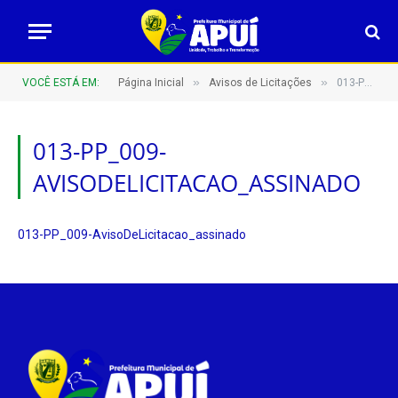
»
»
VOCÊ ESTÁ EM:
Página Inicial
Avisos de Licitações
013-PP_009-AvisoDeLicitacao_assinado
013-PP_009-
AVISODELICITACAO_ASSINADO
013-PP_009-AvisoDeLicitacao_assinado