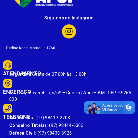
Siga-nos no Instagram
Darline Koch. Matrícula 1760
ATENDIMENTO
Segunda à Sexta de 07:00h às 13:00h
ENDEREÇO
Av. 13 de novembro, s/nº – Centro | Apuí – AM | CEP: 69265-
000
TELEFONE
Bombeiros:
(97) 98419-2703
Conselho Tutelar:
(97) 98444-6303
Defesa Civil:
(97) 98438-6926