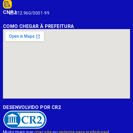
CNPJ:
22.812.960/0001-99
COMO CHEGAR À PREFEITURA
DESENVOLVIDO POR CR2
Muito mais que
criar site
ou
sistema para prefeituras
!