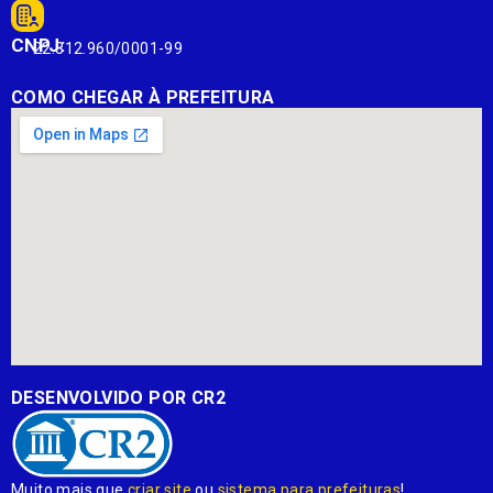
CNPJ:
22.812.960/0001-99
COMO CHEGAR À PREFEITURA
DESENVOLVIDO POR CR2
Muito mais que
criar site
ou
sistema para prefeituras
!