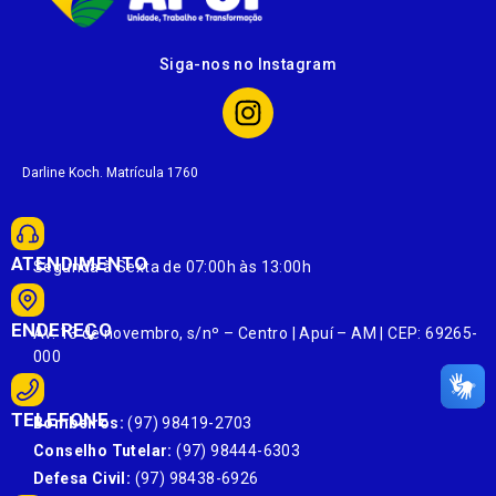
Siga-nos no Instagram
Darline Koch. Matrícula 1760
ATENDIMENTO
Segunda à Sexta de 07:00h às 13:00h
ENDEREÇO
Av. 13 de novembro, s/nº – Centro | Apuí – AM | CEP: 69265-
000
TELEFONE
Bombeiros:
(97) 98419-2703
Conselho Tutelar:
(97) 98444-6303
Defesa Civil:
(97) 98438-6926