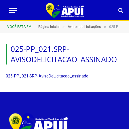
»
»
VOCÊ ESTÁ EM:
Página Inicial
Avisos de Licitações
025-PP_021.SRP-AvisoDeLicitacao_assinado
025-PP_021.SRP-
AVISODELICITACAO_ASSINADO
025-PP_021.SRP-AvisoDeLicitacao_assinado