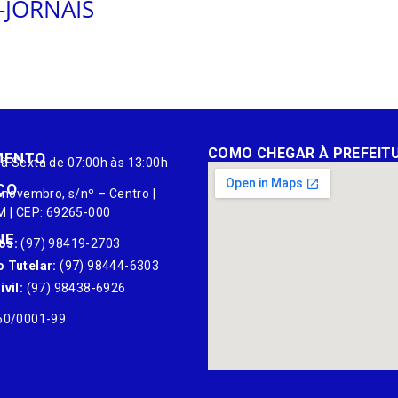
4-JORNAIS
COMO CHEGAR À PREFEIT
MENTO
à Sexta de 07:00h às 13:00h
ÇO
 novembro, s/nº – Centro |
M | CEP: 69265-000
NE
os:
(97) 98419-2703
 Tutelar:
(97) 98444-6303
vil:
(97) 98438-6926
60/0001-99