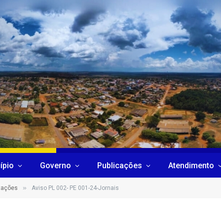
ípio
Governo
Publicações
Atendimento
»
itações
Aviso PL 002- PE 001-24-Jornais