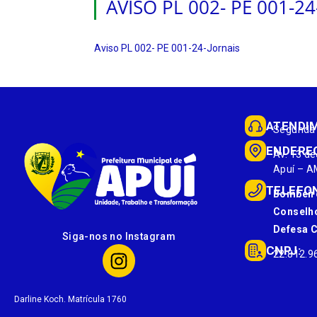
AVISO PL 002- PE 001-2
Aviso PL 002- PE 001-24-Jornais
ATENDI
Segunda 
ENDERE
Av. 13 de
Apuí – A
TELEFO
Bombeir
Conselho
Defesa Ci
Siga-nos no Instagram
CNPJ:
22.812.9
Darline Koch. Matrícula 1760