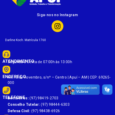
Siga-nos no Instagram
Darline Koch. Matrícula 1760
ATENDIMENTO
Segunda à Sexta de 07:00h às 13:00h
ENDEREÇO
Av. 13 de novembro, s/nº – Centro | Apuí – AM | CEP: 69265-
000
TELEFONE
Bombeiros:
(97) 98419-2703
Conselho Tutelar:
(97) 98444-6303
Defesa Civil:
(97) 98438-6926