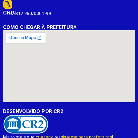
CNPJ:
22.812.960/0001-99
COMO CHEGAR À PREFEITURA
DESENVOLVIDO POR CR2
Muito mais que
criar site
ou
sistema para prefeituras
!