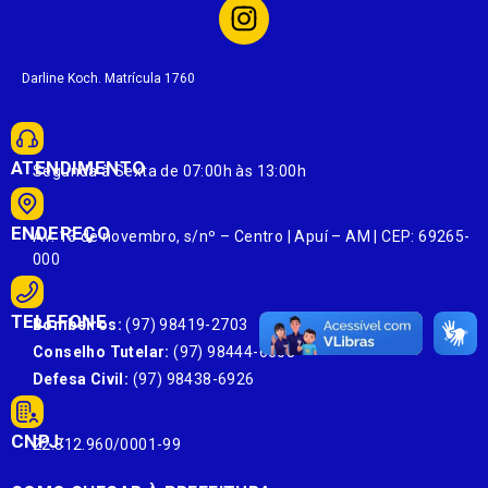
Darline Koch. Matrícula 1760
ATENDIMENTO
Segunda à Sexta de 07:00h às 13:00h
ENDEREÇO
Av. 13 de novembro, s/nº – Centro | Apuí – AM | CEP: 69265-
000
TELEFONE
Bombeiros:
(97) 98419-2703
Conselho Tutelar:
(97) 98444-6303
Defesa Civil:
(97) 98438-6926
CNPJ:
22.812.960/0001-99