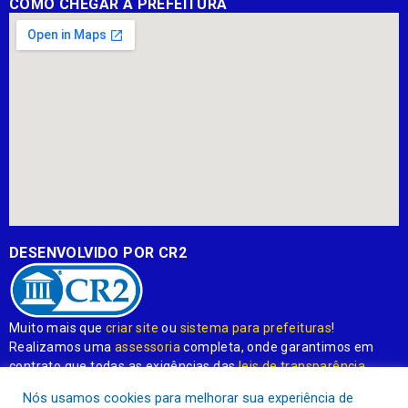
COMO CHEGAR À PREFEITURA
DESENVOLVIDO POR CR2
Muito mais que
criar site
ou
sistema para prefeituras
!
Realizamos uma
assessoria
completa, onde garantimos em
contrato que todas as exigências das
leis de transparência
pública
serão atendidas.
Nós usamos cookies para melhorar sua experiência de