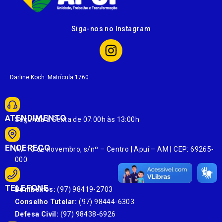
Siga-nos no Instagram
Darline Koch. Matrícula 1760
ATENDIMENTO
Segunda à Sexta de 07:00h às 13:00h
ENDEREÇO
Av. 13 de novembro, s/nº – Centro | Apuí – AM | CEP: 69265-
000
TELEFONE
Bombeiros:
(97) 98419-2703
Conselho Tutelar:
(97) 98444-6303
Defesa Civil:
(97) 98438-6926