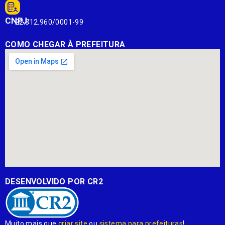
CNPJ:
22.812.960/0001-99
COMO CHEGAR À PREFEITURA
DESENVOLVIDO POR CR2
Muito mais que
criar site
ou
sistema para prefeituras
!