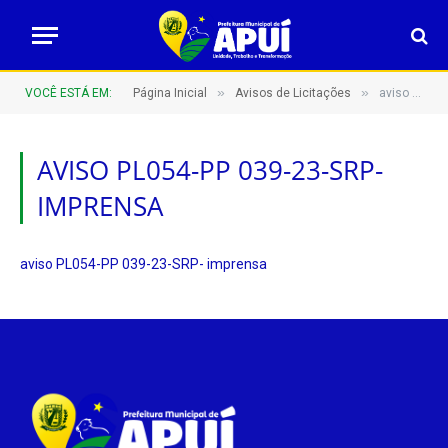
»
»
VOCÊ ESTÁ EM:
Página Inicial
Avisos de Licitações
aviso PL054-PP 039-23-SRP- imprensa
AVISO PL054-PP 039-23-SRP-
IMPRENSA
aviso PL054-PP 039-23-SRP- imprensa