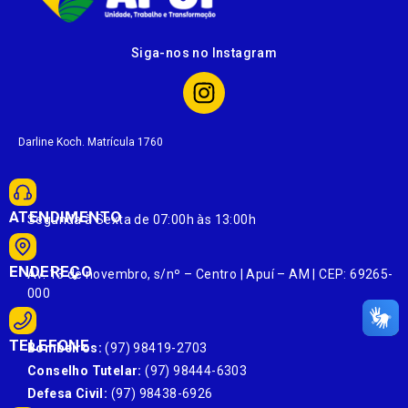
Siga-nos no Instagram
Darline Koch. Matrícula 1760
ATENDIMENTO
Segunda à Sexta de 07:00h às 13:00h
ENDEREÇO
Av. 13 de novembro, s/nº – Centro | Apuí – AM | CEP: 69265-
000
TELEFONE
Bombeiros:
(97) 98419-2703
Conselho Tutelar:
(97) 98444-6303
Defesa Civil:
(97) 98438-6926