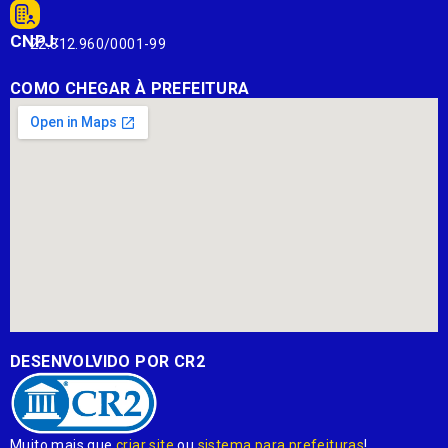
CNPJ:
22.812.960/0001-99
COMO CHEGAR À PREFEITURA
DESENVOLVIDO POR CR2
Muito mais que
criar site
ou
sistema para prefeituras
!