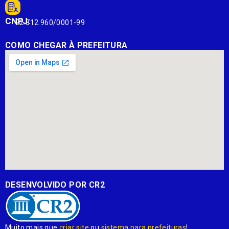
CNPJ:
22.812.960/0001-99
COMO CHEGAR À PREFEITURA
DESENVOLVIDO POR CR2
Muito mais que
criar site
ou
sistema para prefeituras
!