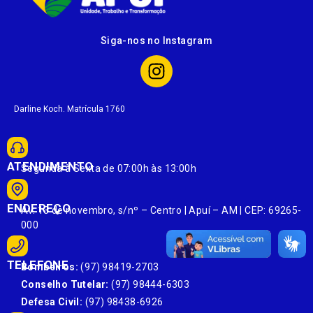
Siga-nos no Instagram
Darline Koch. Matrícula 1760
ATENDIMENTO
Segunda à Sexta de 07:00h às 13:00h
ENDEREÇO
Av. 13 de novembro, s/nº – Centro | Apuí – AM | CEP: 69265-
000
TELEFONE
Bombeiros:
(97) 98419-2703
Conselho Tutelar:
(97) 98444-6303
Defesa Civil:
(97) 98438-6926