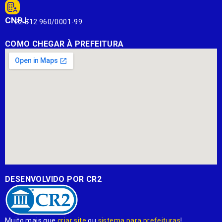
CNPJ:
22.812.960/0001-99
COMO CHEGAR À PREFEITURA
DESENVOLVIDO POR CR2
Muito mais que
criar site
ou
sistema para prefeituras
!