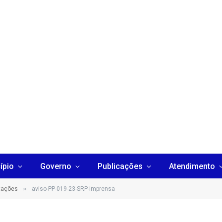
ípio
Governo
Publicações
Atendimento
»
itações
aviso-PP-019-23-SRP-imprensa