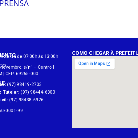
MPRENSA
COMO CHEGAR À PREFEIT
MENTO
à Sexta de 07:00h às 13:00h
ÇO
 novembro, s/nº – Centro |
M | CEP: 69265-000
NE
os:
(97) 98419-2703
 Tutelar:
(97) 98444-6303
vil:
(97) 98438-6926
60/0001-99