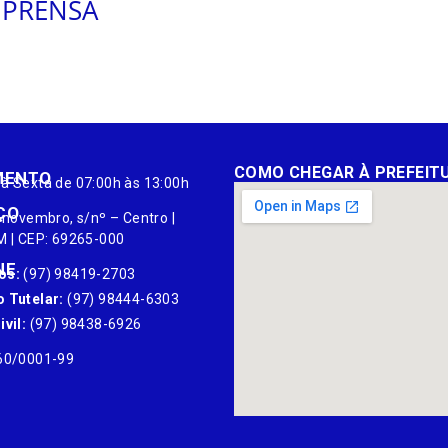
IMPRENSA
COMO CHEGAR À PREFEIT
MENTO
à Sexta de 07:00h às 13:00h
ÇO
 novembro, s/nº – Centro |
M | CEP: 69265-000
NE
os:
(97) 98419-2703
 Tutelar:
(97) 98444-6303
vil:
(97) 98438-6926
60/0001-99