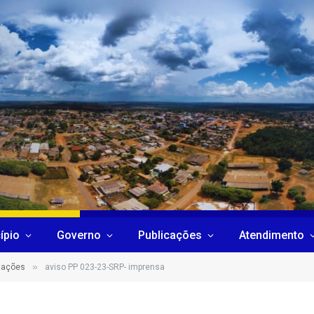
ípio
Governo
Publicações
Atendimento
»
itações
aviso PP 023-23-SRP- imprensa