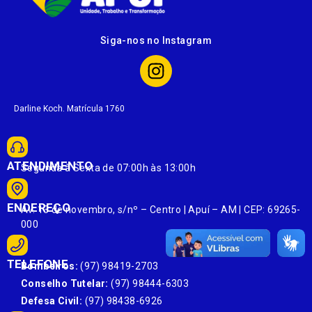
Siga-nos no Instagram
Darline Koch. Matrícula 1760
ATENDIMENTO
Segunda à Sexta de 07:00h às 13:00h
ENDEREÇO
Av. 13 de novembro, s/nº – Centro | Apuí – AM | CEP: 69265-
000
TELEFONE
Bombeiros:
(97) 98419-2703
Conselho Tutelar:
(97) 98444-6303
Defesa Civil:
(97) 98438-6926