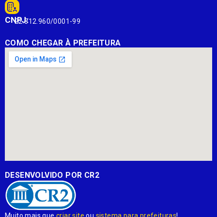
CNPJ:
22.812.960/0001-99
COMO CHEGAR À PREFEITURA
DESENVOLVIDO POR CR2
Muito mais que
criar site
ou
sistema para prefeituras
!