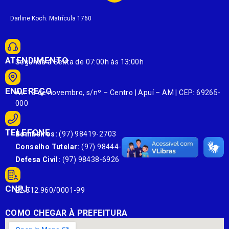
Darline Koch. Matrícula 1760
ATENDIMENTO
Segunda à Sexta de 07:00h às 13:00h
ENDEREÇO
Av. 13 de novembro, s/nº – Centro | Apuí – AM | CEP: 69265-
000
TELEFONE
Bombeiros:
(97) 98419-2703
Conselho Tutelar:
(97) 98444-6303
Defesa Civil:
(97) 98438-6926
CNPJ:
22.812.960/0001-99
COMO CHEGAR À PREFEITURA