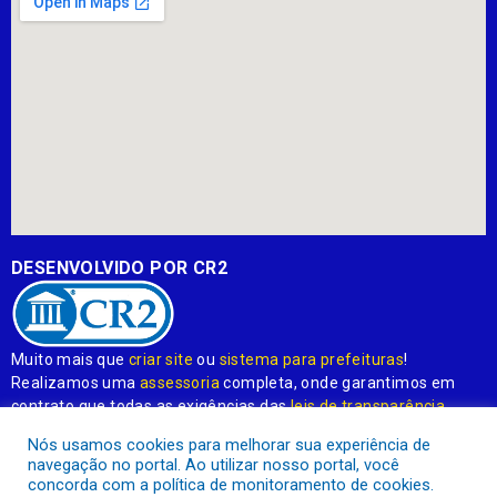
DESENVOLVIDO POR CR2
Muito mais que
criar site
ou
sistema para prefeituras
!
Realizamos uma
assessoria
completa, onde garantimos em
contrato que todas as exigências das
leis de transparência
pública
serão atendidas.
Nós usamos cookies para melhorar sua experiência de
navegação no portal. Ao utilizar nosso portal, você
Conheça o
PNTP
e o
Radar da Transparência Pública
concorda com a política de monitoramento de cookies.