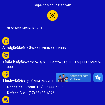
Siga-nos no Instagram
Darline Koch. Matrícula 1760
ATENDIMENTO
Segunda à Sexta de 07:00h às 13:00h
ENDEREÇO
Av. 13 de novembro, s/nº – Centro | Apuí – AM | CEP: 69265-
000
TELEFONE
Bombeiros:
(97) 98419-2703
Conselho Tutelar:
(97) 98444-6303
Defesa Civil:
(97) 98438-6926