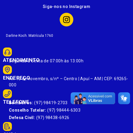
Siga-nos no Instagram
Darline Koch. Matrícula 1760
ATENDIMENTO
Segunda à Sexta de 07:00h às 13:00h
ENDEREÇO
Av. 13 de novembro, s/nº – Centro | Apuí – AM | CEP: 69265-
000
TELEFONE
Bombeiros:
(97) 98419-2703
Conselho Tutelar:
(97) 98444-6303
Defesa Civil:
(97) 98438-6926