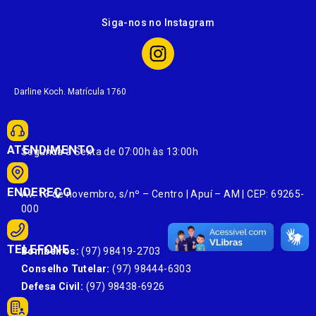
Siga-nos no Instagram
Darline Koch. Matrícula 1760
ATENDIMENTO
Segunda à Sexta de 07:00h às 13:00h
ENDEREÇO
Av. 13 de novembro, s/nº – Centro | Apuí – AM | CEP: 69265-
000
TELEFONE
Bombeiros:
(97) 98419-2703
Conselho Tutelar:
(97) 98444-6303
Defesa Civil:
(97) 98438-6926