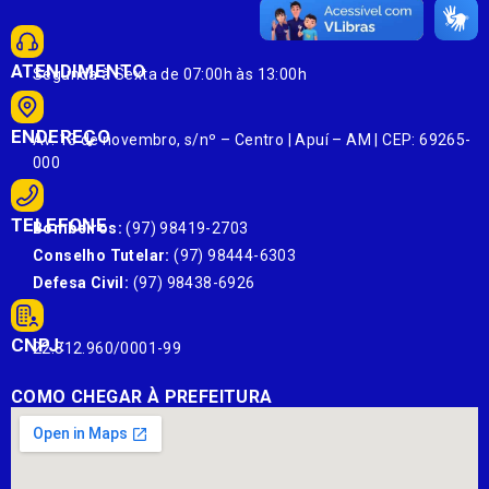
ATENDIMENTO
Segunda à Sexta de 07:00h às 13:00h
ENDEREÇO
Av. 13 de novembro, s/nº – Centro | Apuí – AM | CEP: 69265-
000
TELEFONE
Bombeiros:
(97) 98419-2703
Conselho Tutelar:
(97) 98444-6303
Defesa Civil:
(97) 98438-6926
CNPJ:
22.812.960/0001-99
COMO CHEGAR À PREFEITURA