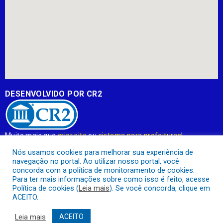
DESENVOLVIDO POR CR2
Muito mais que
criar site
ou
sistema para prefeituras
!
Realizamos uma
assessoria
completa, onde garantimos em
Nós usamos cookies para melhorar sua experiência de
contrato que todas as exigências das
leis de transparência
navegação no portal. Ao utilizar nosso portal, você
pública
serão atendidas.
concorda com a política de monitoramento de cookies.
Para ter mais informações sobre como isso é feito, acesse
Conheça o
PNTP
e o
Radar da Transparência Pública
Política de cookies (
Leia mais
). Se você concorda, clique em
ACEITO.
Leia mais
ACEITO