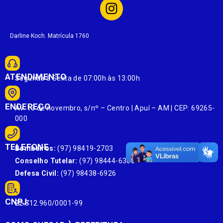
Darline Koch. Matrícula 1760
ATENDIMENTO
Segunda à Sexta de 07:00h às 13:00h
ENDEREÇO
Av. 13 de novembro, s/nº – Centro | Apuí – AM | CEP: 69265-
000
TELEFONE
Bombeiros:
(97) 98419-2703
Conselho Tutelar:
(97) 98444-6303
Defesa Civil:
(97) 98438-6926
CNPJ:
22.812.960/0001-99