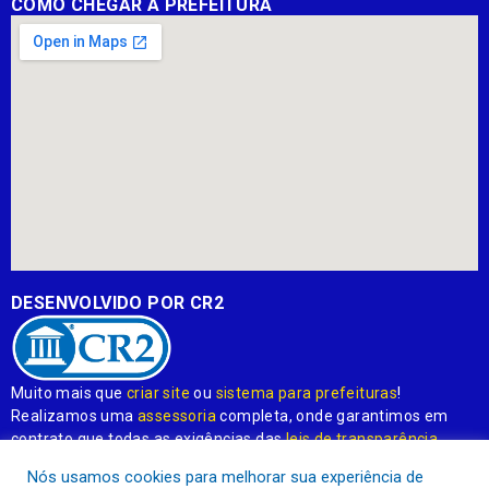
COMO CHEGAR À PREFEITURA
DESENVOLVIDO POR CR2
Muito mais que
criar site
ou
sistema para prefeituras
!
Realizamos uma
assessoria
completa, onde garantimos em
contrato que todas as exigências das
leis de transparência
pública
serão atendidas.
Nós usamos cookies para melhorar sua experiência de