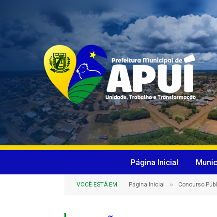
Página Inicial
Munic
»
VOCÊ ESTÁ EM:
Página Inicial
Concurso Públ