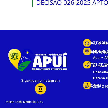
DECISÃO 026-2025 APT
ATENDI
Segunda 
ENDERE
Av. 13 de
Apuí – A
TELEFO
Bombeir
Conselho
Defesa Ci
Siga-nos no Instagram
CNPJ:
22.812.9
Darline Koch. Matrícula 1760