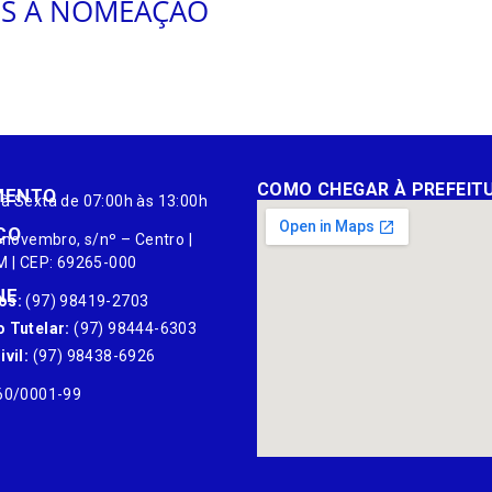
OS A NOMEAÇÃO
COMO CHEGAR À PREFEIT
MENTO
à Sexta de 07:00h às 13:00h
ÇO
 novembro, s/nº – Centro |
M | CEP: 69265-000
NE
os:
(97) 98419-2703
 Tutelar:
(97) 98444-6303
vil:
(97) 98438-6926
60/0001-99