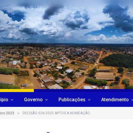
ípio
Governo
Publicações
Atendimento
»
ico 2023
DECISÃO 026-2025 APTOS A NOMEAÇÃO