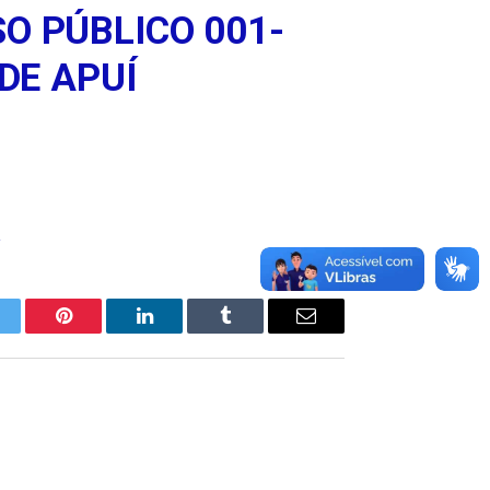
O PÚBLICO 001-
DE APUÍ
itter
Pinterest
LinkedIn
Tumblr
E-
mail