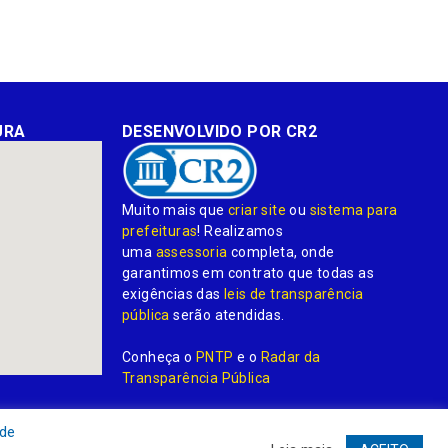
URA
DESENVOLVIDO POR CR2
Muito mais que
criar site
ou
sistema para
prefeituras
! Realizamos
uma
assessoria
completa, onde
garantimos em contrato que todas as
exigências das
leis de transparência
pública
serão atendidas.
Conheça o
PNTP
e o
Radar da
Transparência Pública
 de