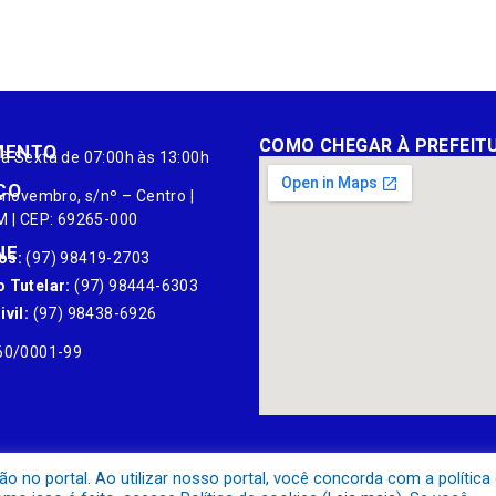
COMO CHEGAR À PREFEIT
MENTO
à Sexta de 07:00h às 13:00h
ÇO
 novembro, s/nº – Centro |
M | CEP: 69265-000
NE
os:
(97) 98419-2703
 Tutelar:
(97) 98444-6303
vil:
(97) 98438-6926
60/0001-99
no portal. Ao utilizar nosso portal, você concorda com a política