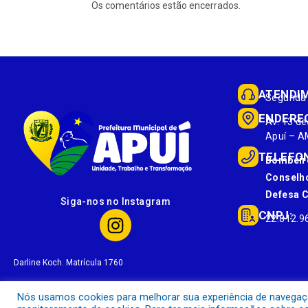
Os comentários estão encerrados.
ATENDI
Segunda 
ENDERE
Av. 13 de
Apuí – A
TELEFO
Bombeir
Conselho
Defesa Ci
Siga-nos no Instagram
CNPJ:
22.812.9
Darline Koch. Matrícula 1760
Nós usamos cookies para melhorar sua experiência de navegação 