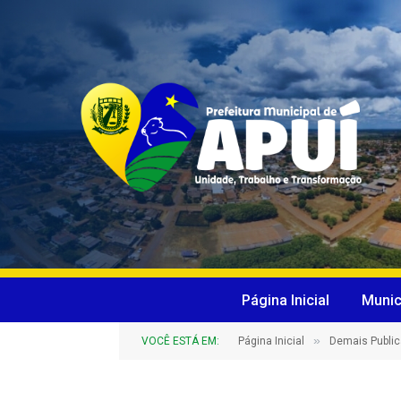
Página Inicial
Munic
»
VOCÊ ESTÁ EM:
Página Inicial
Demais Publi