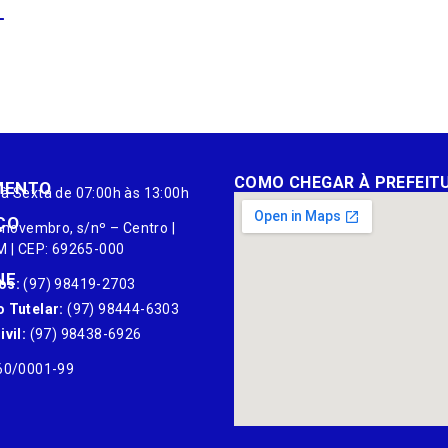
L
COMO CHEGAR À PREFEIT
MENTO
à Sexta de 07:00h às 13:00h
ÇO
 novembro, s/nº – Centro |
M | CEP: 69265-000
NE
os:
(97) 98419-2703
 Tutelar:
(97) 98444-6303
vil:
(97) 98438-6926
60/0001-99