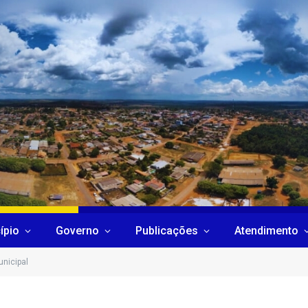
ípio
Governo
Publicações
Atendimento
unicipal