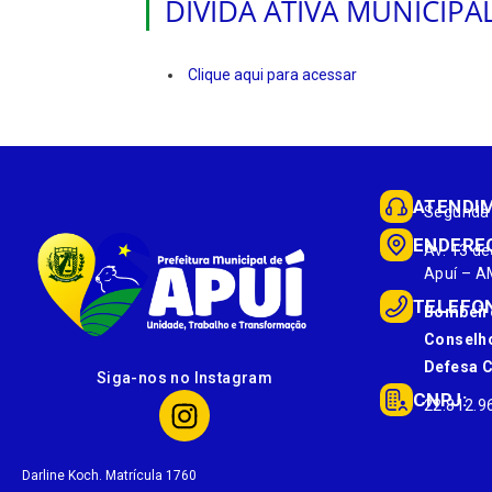
DÍVIDA ATIVA MUNICIPA
Clique aqui para acessar
ATENDI
Segunda 
ENDERE
Av. 13 de
Apuí – A
TELEFO
Bombeir
Conselho
Defesa Ci
Siga-nos no Instagram
CNPJ:
22.812.9
Darline Koch. Matrícula 1760