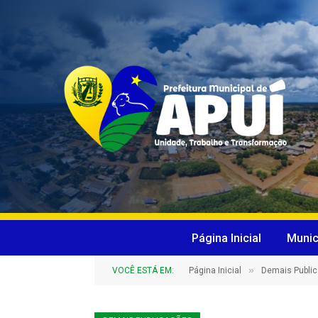
Página Inicial
Munic
»
VOCÊ ESTÁ EM:
Página Inicial
Demais Publi