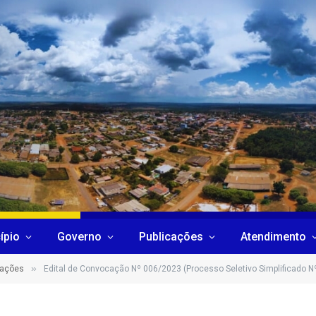
ípio
Governo
Publicações
Atendimento
»
cações
Edital de Convocação Nº 006/2023 (Processo Seletivo Simplificado N