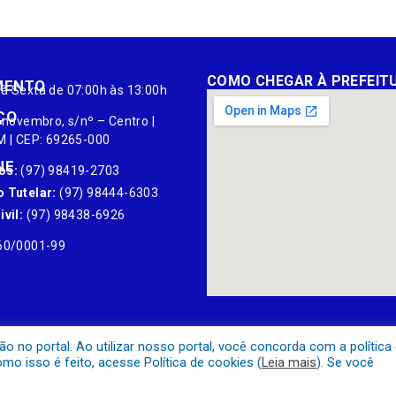
COMO CHEGAR À PREFEIT
MENTO
à Sexta de 07:00h às 13:00h
ÇO
 novembro, s/nº – Centro |
M | CEP: 69265-000
NE
os:
(97) 98419-2703
 Tutelar:
(97) 98444-6303
vil:
(97) 98438-6926
60/0001-99
no portal. Ao utilizar nosso portal, você concorda com a política
o isso é feito, acesse Política de cookies (
Leia mais
). Se você
Mapa do Site
Acessar Área A