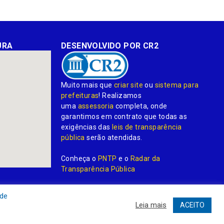
URA
DESENVOLVIDO POR CR2
Muito mais que
criar site
ou
sistema para
prefeituras
! Realizamos
uma
assessoria
completa, onde
garantimos em contrato que todas as
exigências das
leis de transparência
pública
serão atendidas.
Conheça o
PNTP
e o
Radar da
Transparência Pública
 de
Leia mais
ACEITO
dministrativa
Acessar o Webmail