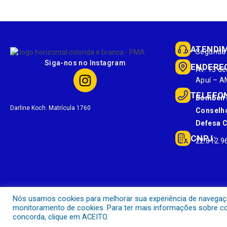
ATENDI
Segunda 
Siga-nos no Instagram
ENDERE
Av. 13 de
Apuí – A
TELEFO
Bombeir
Darline Koch. Matrícula 1760
Conselho
Defesa Ci
CNPJ:
22.812.9
Nós usamos cookies para melhorar sua experiência de navegação 
monitoramento de cookies. Para ter mais informações sobre com
concorda, clique em ACEITO.
Prefeitura Municipal de Apuí.
Todos os direitos reservados a