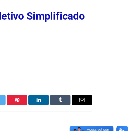
etivo Simplificado
itter
Pinterest
LinkedIn
Tumblr
E-
mail