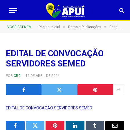
»
»
VOCÊ ESTÁ EM:
Página Inicial
Demais Publicações
Edital de Convocação – SEMED
EDITAL DE CONVOCAÇÃO
SERVIDORES SEMED
POR
CR2
19 DE ABRIL DE 2024
EDITAL DE CONVOCAÇÃO SERVIDORES SEMED
Facebook
Twitter
Pinterest
LinkedIn
Tumblr
E-