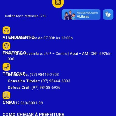
Darline Koch. Matrícula 1760
ATENDIMENTO
Segunda à Sexta de 07:00h às 13:00h
ENDEREÇO
Av. 13 de novembro, s/nº – Centro | Apuí – AM | CEP: 69265-
000
TELEFONE
Bombeiros:
(97) 98419-2703
Conselho Tutelar:
(97) 98444-6303
Defesa Civil:
(97) 98438-6926
CNPJ:
22.812.960/0001-99
COMO CHEGAR À PREFEITURA