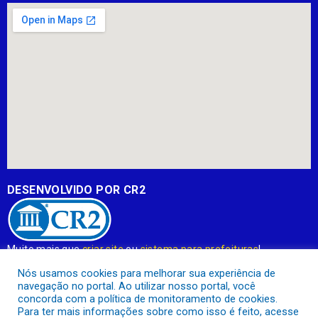
DESENVOLVIDO POR CR2
Muito mais que
criar site
ou
sistema para prefeituras
!
Realizamos uma
assessoria
completa, onde garantimos em
Nós usamos cookies para melhorar sua experiência de
contrato que todas as exigências das
leis de transparência
navegação no portal. Ao utilizar nosso portal, você
pública
serão atendidas.
concorda com a política de monitoramento de cookies.
Para ter mais informações sobre como isso é feito, acesse