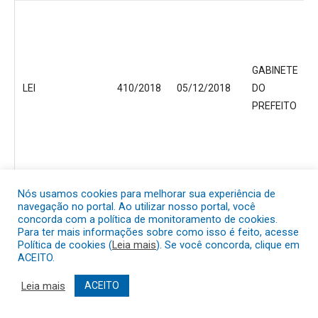
GABINETE
LEI
410/2018
05/12/2018
DO
PREFEITO
Nós usamos cookies para melhorar sua experiência de
navegação no portal. Ao utilizar nosso portal, você
GABINETE
concorda com a política de monitoramento de cookies.
LEI
409/2018
05/12/2018
DO
Para ter mais informações sobre como isso é feito, acesse
Política de cookies (
Leia mais
). Se você concorda, clique em
PREFEITO
ACEITO.
Leia mais
ACEITO