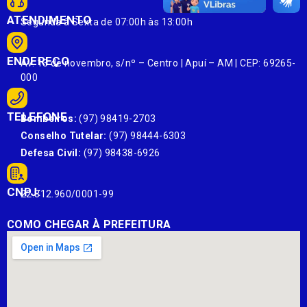
ATENDIMENTO
Segunda à Sexta de 07:00h às 13:00h
ENDEREÇO
Av. 13 de novembro, s/nº – Centro | Apuí – AM | CEP: 69265-
000
TELEFONE
Bombeiros:
(97) 98419-2703
Conselho Tutelar:
(97) 98444-6303
Defesa Civil:
(97) 98438-6926
CNPJ:
22.812.960/0001-99
COMO CHEGAR À PREFEITURA