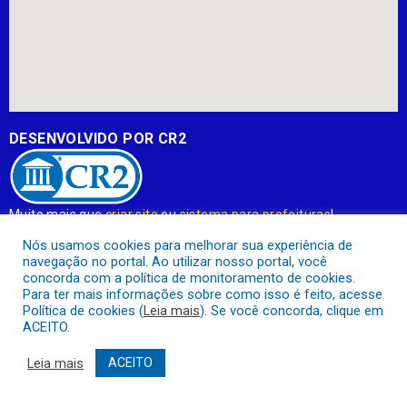
DESENVOLVIDO POR CR2
Muito mais que
criar site
ou
sistema para prefeituras
!
Realizamos uma
assessoria
completa, onde garantimos em
Nós usamos cookies para melhorar sua experiência de
contrato que todas as exigências das
leis de transparência
navegação no portal. Ao utilizar nosso portal, você
pública
serão atendidas.
concorda com a política de monitoramento de cookies.
Para ter mais informações sobre como isso é feito, acesse
Conheça o
PNTP
e o
Radar da Transparência Pública
Política de cookies (
Leia mais
). Se você concorda, clique em
ACEITO.
Leia mais
ACEITO
Prefeitura Municipal de Apuí.
Todos os direitos reservados a