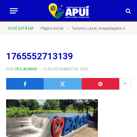
»
VOCÊ ESTÁ EM:
Página Inicial
Turismo, Lazer, Hospedagens e Restaurantes
1765552713139
POR
CR2-ADMIN3
12 DE DEZEMBRO DE 2025