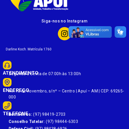
Siga-nos no Instagram
Darline Koch. Matrícula 1760
ATENDIMENTO
Segunda à Sexta de 07:00h às 13:00h
ENDEREÇO
Av. 13 de novembro, s/nº – Centro | Apuí – AM | CEP: 69265-
000
TELEFONE
Bombeiros:
(97) 98419-2703
Conselho Tutelar:
(97) 98444-6303
Defesa Civil:
(97) 98438-6926