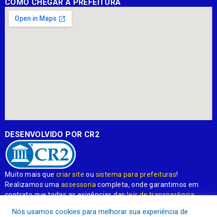
COMO CHEGAR À PREFEITURA
DESENVOLVIDO POR CR2
Muito mais que
criar site
ou
sistema para prefeituras
!
Realizamos uma
assessoria
completa, onde garantimos em
contrato que todas as exigências das
leis de transparência
pública
serão atendidas.
Nós usamos cookies para melhorar sua experiência de