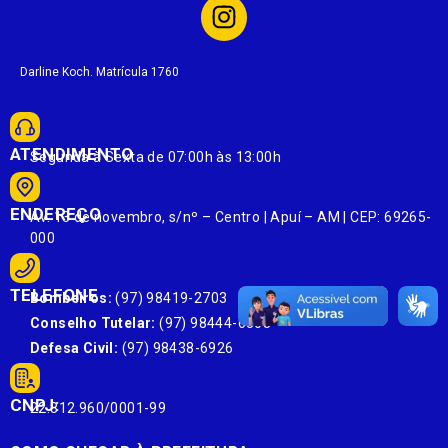
Darline Koch. Matrícula 1760
ATENDIMENTO
Segunda à Sexta de 07:00h às 13:00h
ENDEREÇO
Av. 13 de novembro, s/nº – Centro | Apuí – AM | CEP: 69265-
000
TELEFONE
Bombeiros:
(97) 98419-2703
Conselho Tutelar:
(97) 98444-6303
Defesa Civil:
(97) 98438-6926
CNPJ:
22.812.960/0001-99