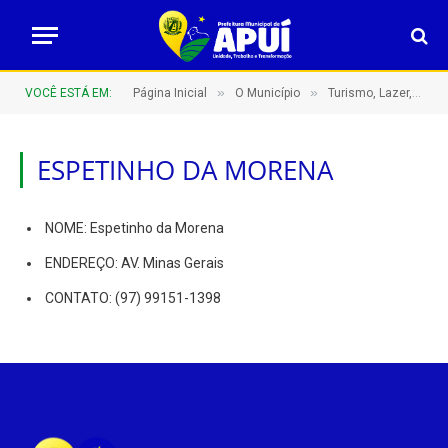
»
»
VOCÊ ESTÁ EM:
Página Inicial
O Município
Turismo, Lazer, Hospedagens e Restaurantes
ESPETINHO DA MORENA
NOME: Espetinho da Morena
ENDEREÇO: AV. Minas Gerais
CONTATO: (97) 99151-1398