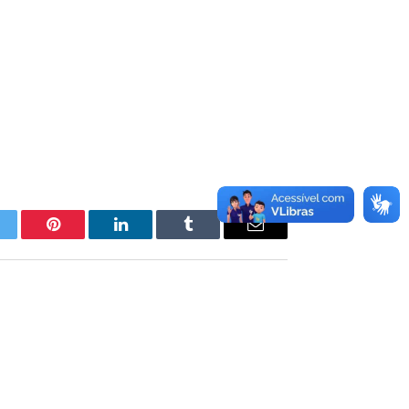
itter
Pinterest
LinkedIn
Tumblr
E-
mail