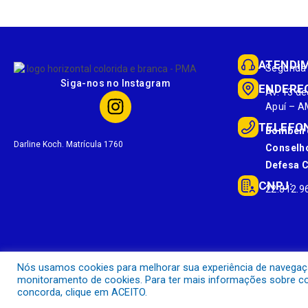
ATENDI
Segunda 
Siga-nos no Instagram
ENDERE
Av. 13 de
Apuí – A
TELEFO
Bombeir
Darline Koch. Matrícula 1760
Conselho
Defesa Ci
CNPJ:
22.812.9
Nós usamos cookies para melhorar sua experiência de navegação 
monitoramento de cookies. Para ter mais informações sobre com
concorda, clique em ACEITO.
Prefeitura Municipal de Apuí.
Todos os direitos reservados a