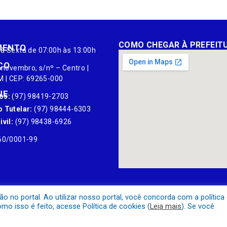
COMO CHEGAR À PREFEIT
MENTO
à Sexta de 07:00h às 13:00h
ÇO
 novembro, s/nº – Centro |
M | CEP: 69265-000
NE
os:
(97) 98419-2703
 Tutelar:
(97) 98444-6303
vil:
(97) 98438-6926
60/0001-99
no portal. Ao utilizar nosso portal, você concorda com a política
o isso é feito, acesse Política de cookies (
Leia mais
). Se você
Mapa do Site
Acessar Área A