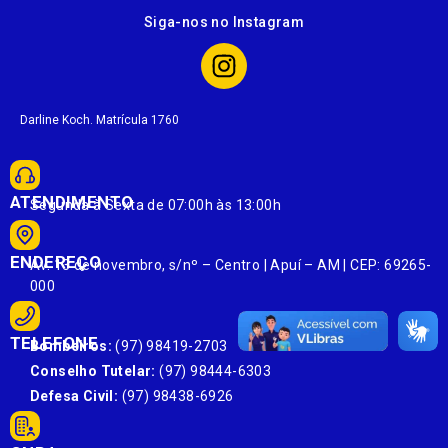
Siga-nos no Instagram
Darline Koch. Matrícula 1760
ATENDIMENTO
Segunda à Sexta de 07:00h às 13:00h
ENDEREÇO
Av. 13 de novembro, s/nº – Centro | Apuí – AM | CEP: 69265-
000
TELEFONE
Bombeiros:
(97) 98419-2703
Conselho Tutelar:
(97) 98444-6303
Defesa Civil:
(97) 98438-6926