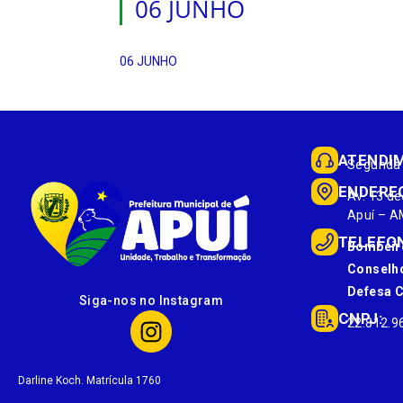
06 JUNHO
06 JUNHO
ATENDI
Segunda 
ENDERE
Av. 13 de
Apuí – A
TELEFO
Bombeir
Conselho
Defesa Ci
Siga-nos no Instagram
CNPJ:
22.812.9
Darline Koch. Matrícula 1760