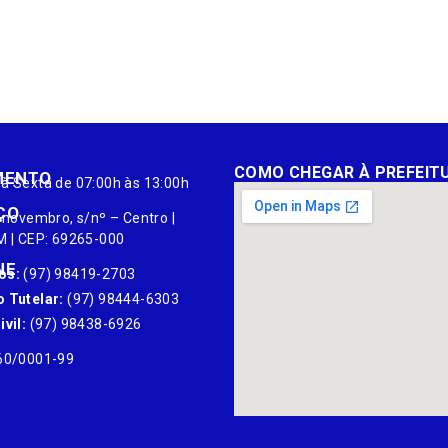
COMO CHEGAR À PREFEIT
MENTO
à Sexta de 07:00h às 13:00h
ÇO
 novembro, s/nº – Centro |
M | CEP: 69265-000
NE
os:
(97) 98419-2703
 Tutelar:
(97) 98444-6303
vil:
(97) 98438-6926
60/0001-99