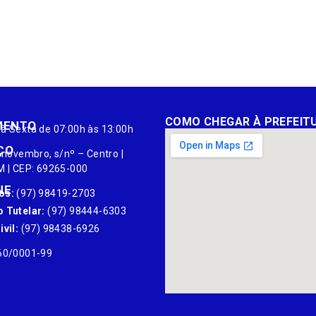
COMO CHEGAR À PREFEIT
MENTO
à Sexta de 07:00h às 13:00h
ÇO
 novembro, s/nº – Centro |
M | CEP: 69265-000
NE
os:
(97) 98419-2703
 Tutelar:
(97) 98444-6303
vil:
(97) 98438-6926
60/0001-99