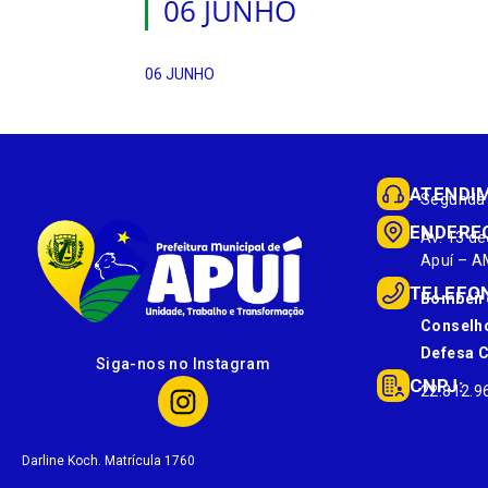
06 JUNHO
06 JUNHO
ATENDI
Segunda 
ENDERE
Av. 13 de
Apuí – A
TELEFO
Bombeir
Conselho
Defesa Ci
Siga-nos no Instagram
CNPJ:
22.812.9
Darline Koch. Matrícula 1760