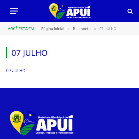
»
»
VOCÊ ESTÁ EM:
Página Inicial
Balancete
07 JULHO
07 JULHO
07 JULHO