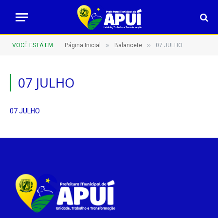
»
»
VOCÊ ESTÁ EM:
Página Inicial
Balancete
07 JULHO
07 JULHO
07 JULHO