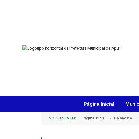
Página Inicial
Munic
»
»
VOCÊ ESTÁ EM:
Página Inicial
Balancete