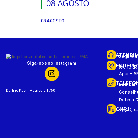
08 AGOSTO
08 AGOSTO
ATENDI
Segunda 
Siga-nos no Instagram
ENDERE
Av. 13 de
Apuí – A
TELEFO
Bombeir
Darline Koch. Matrícula 1760
Conselho
Defesa Ci
CNPJ:
22.812.9