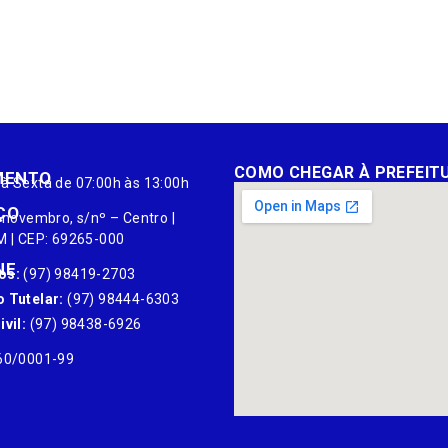
COMO CHEGAR À PREFEIT
MENTO
à Sexta de 07:00h às 13:00h
ÇO
 novembro, s/nº – Centro |
M | CEP: 69265-000
NE
os:
(97) 98419-2703
 Tutelar:
(97) 98444-6303
vil:
(97) 98438-6926
60/0001-99