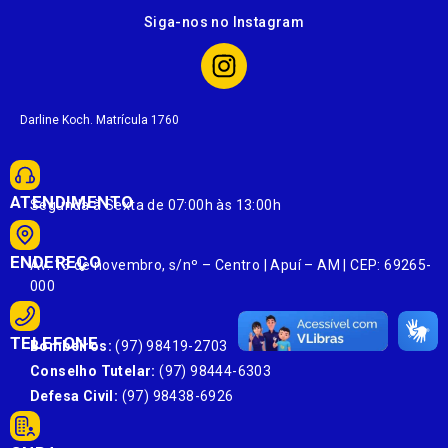
Siga-nos no Instagram
Darline Koch. Matrícula 1760
ATENDIMENTO
Segunda à Sexta de 07:00h às 13:00h
ENDEREÇO
Av. 13 de novembro, s/nº – Centro | Apuí – AM | CEP: 69265-
000
TELEFONE
Bombeiros:
(97) 98419-2703
Conselho Tutelar:
(97) 98444-6303
Defesa Civil:
(97) 98438-6926