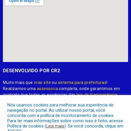
DESENVOLVIDO POR CR2
Muito mais que
criar site
ou
sistema para prefeituras
!
Realizamos uma
assessoria
completa, onde garantimos em
contrato que todas as exigências das
leis de transparência
pública
serão atendidas.
Nós usamos cookies para melhorar sua experiência de
navegação no portal. Ao utilizar nosso portal, você
Conheça o
PNTP
e o
Radar da Transparência Pública
concorda com a política de monitoramento de cookies.
Para ter mais informações sobre como isso é feito, acesse
Política de cookies (
Leia mais
). Se você concorda, clique em