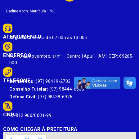
Darline Koch. Matrícula 1760
ATENDIMENTO
Segunda à Sexta de 07:00h às 13:00h
ENDEREÇO
Av. 13 de novembro, s/nº – Centro | Apuí – AM | CEP: 69265-
000
TELEFONE
Bombeiros:
(97) 98419-2703
Conselho Tutelar:
(97) 98444-6303
Defesa Civil:
(97) 98438-6926
CNPJ:
22.812.960/0001-99
COMO CHEGAR À PREFEITURA