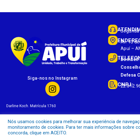
ATENDI
Segunda 
ENDERE
Av. 13 de
Apuí – A
TELEFO
Bombeir
Conselho
Defesa Ci
Siga-nos no Instagram
CNPJ:
22.812.9
Darline Koch. Matrícula 1760
Nós usamos cookies para melhorar sua experiência de navegação 
monitoramento de cookies. Para ter mais informações sobre com
concorda, clique em ACEITO.
Prefeitura Municipal de Apuí.
Todos os direitos reservados a