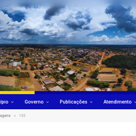
ípio
Governo
Publicações
Atendimento
»
sagens
155