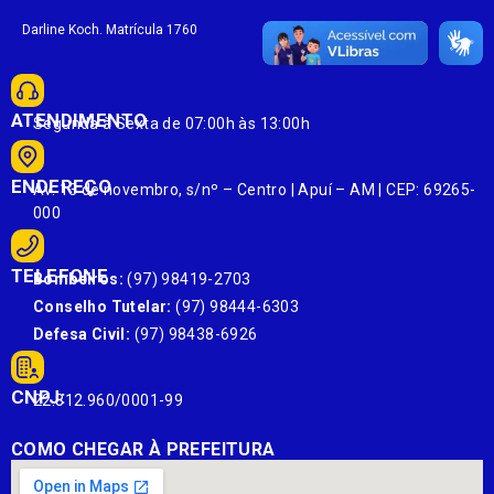
Darline Koch. Matrícula 1760
ATENDIMENTO
Segunda à Sexta de 07:00h às 13:00h
ENDEREÇO
Av. 13 de novembro, s/nº – Centro | Apuí – AM | CEP: 69265-
000
TELEFONE
Bombeiros:
(97) 98419-2703
Conselho Tutelar:
(97) 98444-6303
Defesa Civil:
(97) 98438-6926
CNPJ:
22.812.960/0001-99
COMO CHEGAR À PREFEITURA