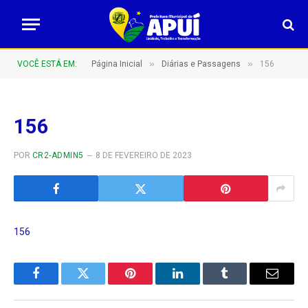
»
»
VOCÊ ESTÁ EM:
Página Inicial
Diárias e Passagens
156
156
POR
CR2-ADMIN5
8 DE FEVEREIRO DE 2023
156
Facebook
Twitter
Pinterest
LinkedIn
Tumblr
E-
mail