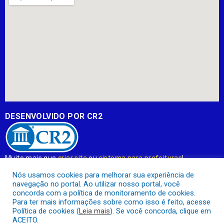
DESENVOLVIDO POR CR2
Muito mais que
criar site
ou
sistema para prefeituras
!
Realizamos uma
assessoria
completa, onde garantimos em
Nós usamos cookies para melhorar sua experiência de
contrato que todas as exigências das
leis de transparência
navegação no portal. Ao utilizar nosso portal, você
pública
serão atendidas.
concorda com a política de monitoramento de cookies.
Para ter mais informações sobre como isso é feito, acesse
Conheça o
PNTP
e o
Radar da Transparência Pública
Política de cookies (
Leia mais
). Se você concorda, clique em
ACEITO.