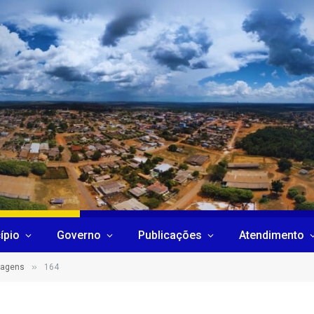
ípio
Governo
Publicações
Atendimento
»
sagens
164