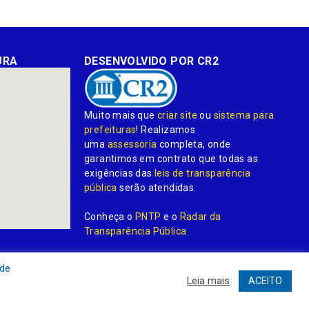
URA
DESENVOLVIDO POR CR2
Muito mais que
criar site
ou
sistema para
prefeituras
! Realizamos
uma
assessoria
completa, onde
garantimos em contrato que todas as
exigências das
leis de transparência
pública
serão atendidas.
Conheça o
PNTP
e o
Radar da
Transparência Pública
 de
Leia mais
ACEITO
dministrativa
Acessar o Webmail