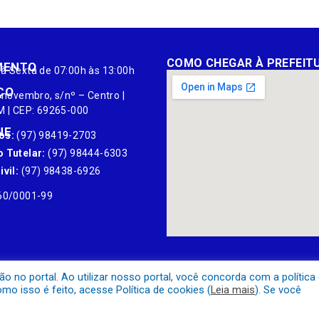
COMO CHEGAR À PREFEIT
MENTO
à Sexta de 07:00h às 13:00h
ÇO
 novembro, s/nº – Centro |
M | CEP: 69265-000
NE
os:
(97) 98419-2703
 Tutelar:
(97) 98444-6303
vil:
(97) 98438-6926
60/0001-99
no portal. Ao utilizar nosso portal, você concorda com a política
o isso é feito, acesse Política de cookies (
Leia mais
). Se você
Mapa do Site
Acessar Área A