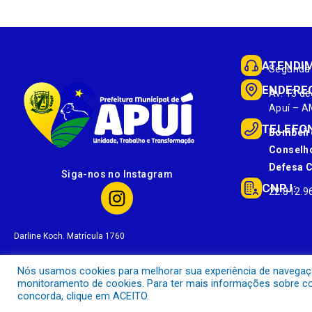
ATENDI
Segunda 
ENDERE
Av. 13 de
Apuí – A
TELEFO
Bombeir
Conselho
Defesa Ci
Siga-nos no Instagram
CNPJ:
22.812.9
Darline Koch. Matrícula 1760
Nós usamos cookies para melhorar sua experiência de navegação 
monitoramento de cookies. Para ter mais informações sobre com
concorda, clique em ACEITO.
Prefeitura Municipal de Apuí.
Todos os direitos reservados a