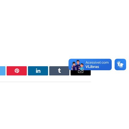
itter
Pinterest
LinkedIn
Tumblr
E-
mail