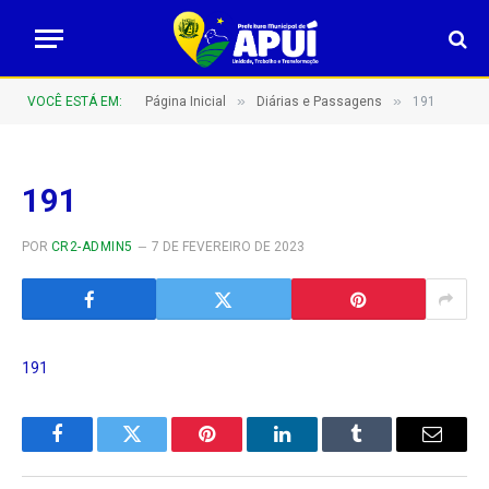
»
»
VOCÊ ESTÁ EM:
Página Inicial
Diárias e Passagens
191
191
POR
CR2-ADMIN5
7 DE FEVEREIRO DE 2023
191
Facebook
Twitter
Pinterest
LinkedIn
Tumblr
E-
mail