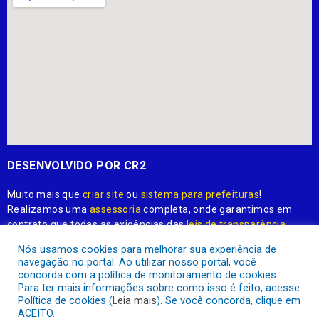
DESENVOLVIDO POR CR2
Muito mais que
criar site
ou
sistema para prefeituras
!
Realizamos uma
assessoria
completa, onde garantimos em
contrato que todas as exigências das
leis de transparência
pública
serão atendidas.
Nós usamos cookies para melhorar sua experiência de
navegação no portal. Ao utilizar nosso portal, você
Conheça o
PNTP
e o
Radar da Transparência Pública
concorda com a política de monitoramento de cookies.
Para ter mais informações sobre como isso é feito, acesse
Política de cookies (
Leia mais
). Se você concorda, clique em
ACEITO.