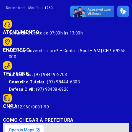
Darline Koch. Matrícula 1760
ATENDIMENTO
Segunda à Sexta de 07:00h às 13:00h
ENDEREÇO
Av. 13 de novembro, s/nº – Centro | Apuí – AM | CEP: 69265-
000
TELEFONE
Bombeiros:
(97) 98419-2703
Conselho Tutelar:
(97) 98444-6303
Defesa Civil:
(97) 98438-6926
CNPJ:
22.812.960/0001-99
COMO CHEGAR À PREFEITURA