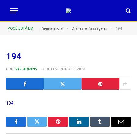
»
»
VOCÊ ESTÁ EM:
Página Inicial
Diárias e Passagens
194
194
POR
CR2-ADMIN5
7 DE FEVEREIRO DE 2023
194
Facebook
Twitter
Pinterest
LinkedIn
Tumblr
E-
mail