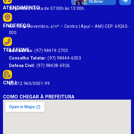
ATENDIMENTO
Segunda à Sexta de 07:00h às 13:00h
ENDEREÇO
Av. 13 de novembro, s/nº – Centro | Apuí – AM | CEP: 69265-
000
TELEFONE
Bombeiros:
(97) 98419-2703
Conselho Tutelar:
(97) 98444-6303
Defesa Civil:
(97) 98438-6926
CNPJ:
22.812.960/0001-99
COMO CHEGAR À PREFEITURA