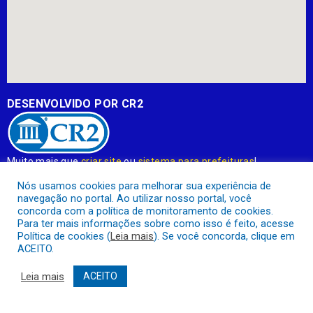
DESENVOLVIDO POR CR2
Muito mais que
criar site
ou
sistema para prefeituras
!
Realizamos uma
assessoria
completa, onde garantimos em
Nós usamos cookies para melhorar sua experiência de
contrato que todas as exigências das
leis de transparência
navegação no portal. Ao utilizar nosso portal, você
pública
serão atendidas.
concorda com a política de monitoramento de cookies.
Para ter mais informações sobre como isso é feito, acesse
Conheça o
PNTP
e o
Radar da Transparência Pública
Política de cookies (
Leia mais
). Se você concorda, clique em
ACEITO.
Leia mais
ACEITO
Prefeitura Municipal de Apuí.
Todos os direitos reservados a