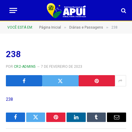
»
»
VOCÊ ESTÁ EM:
Página Inicial
Diárias e Passagens
238
238
POR
CR2-ADMIN5
7 DE FEVEREIRO DE 2023
238
Facebook
Twitter
Pinterest
LinkedIn
Tumblr
E-
mail