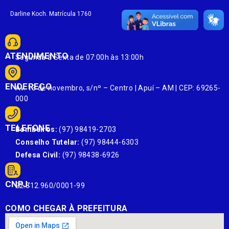
Darline Koch. Matrícula 1760
ATENDIMENTO
Segunda à Sexta de 07:00h às 13:00h
ENDEREÇO
Av. 13 de novembro, s/nº – Centro | Apuí – AM | CEP: 69265-
000
TELEFONE
Bombeiros:
(97) 98419-2703
Conselho Tutelar:
(97) 98444-6303
Defesa Civil:
(97) 98438-6926
CNPJ:
22.812.960/0001-99
COMO CHEGAR À PREFEITURA