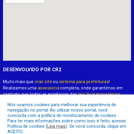
DESENVOLVIDO POR CR2
Muito mais que
criar site
ou
sistema para prefeituras
!
Realizamos uma
assessoria
completa, onde garantimos em
contrato que todas as exigências das
leis de transparência
pública
serão atendidas.
Nós usamos cookies para melhorar sua experiência de
navegação no portal. Ao utilizar nosso portal, você
Conheça o
PNTP
e o
Radar da Transparência Pública
concorda com a política de monitoramento de cookies.
Para ter mais informações sobre como isso é feito, acesse
Política de cookies (
Leia mais
). Se você concorda, clique em
ACEITO.