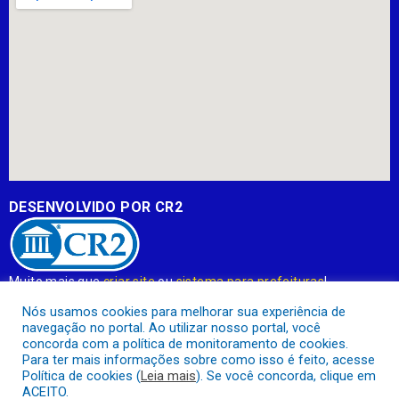
DESENVOLVIDO POR CR2
Muito mais que
criar site
ou
sistema para prefeituras
!
Realizamos uma
assessoria
completa, onde garantimos em
Nós usamos cookies para melhorar sua experiência de
contrato que todas as exigências das
leis de transparência
navegação no portal. Ao utilizar nosso portal, você
pública
serão atendidas.
concorda com a política de monitoramento de cookies.
Para ter mais informações sobre como isso é feito, acesse
Conheça o
PNTP
e o
Radar da Transparência Pública
Política de cookies (
Leia mais
). Se você concorda, clique em
ACEITO.