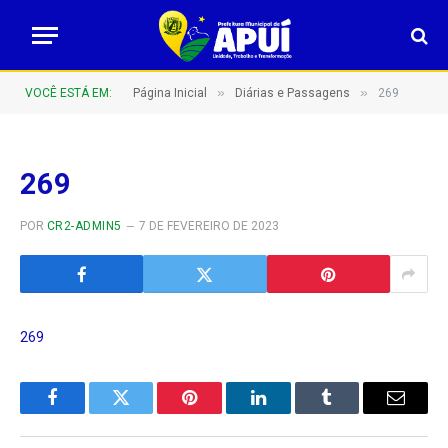
»
»
VOCÊ ESTÁ EM:
Página Inicial
Diárias e Passagens
269
269
POR
CR2-ADMIN5
7 DE FEVEREIRO DE 2023
269
Facebook
Twitter
Pinterest
LinkedIn
Tumblr
E-
mail