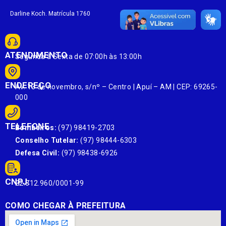
Darline Koch. Matrícula 1760
ATENDIMENTO
Segunda à Sexta de 07:00h às 13:00h
ENDEREÇO
Av. 13 de novembro, s/nº – Centro | Apuí – AM | CEP: 69265-
000
TELEFONE
Bombeiros:
(97) 98419-2703
Conselho Tutelar:
(97) 98444-6303
Defesa Civil:
(97) 98438-6926
CNPJ:
22.812.960/0001-99
COMO CHEGAR À PREFEITURA