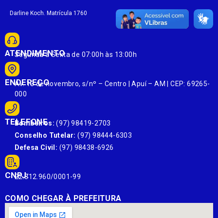
Darline Koch. Matrícula 1760
ATENDIMENTO
Segunda à Sexta de 07:00h às 13:00h
ENDEREÇO
Av. 13 de novembro, s/nº – Centro | Apuí – AM | CEP: 69265-
000
TELEFONE
Bombeiros:
(97) 98419-2703
Conselho Tutelar:
(97) 98444-6303
Defesa Civil:
(97) 98438-6926
CNPJ:
22.812.960/0001-99
COMO CHEGAR À PREFEITURA