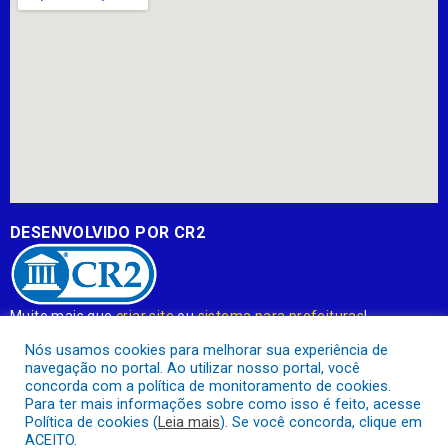
DESENVOLVIDO POR CR2
Muito mais que
criar site
ou
sistema para prefeituras
!
Realizamos uma
assessoria
completa, onde garantimos em
Nós usamos cookies para melhorar sua experiência de
contrato que todas as exigências das
leis de transparência
navegação no portal. Ao utilizar nosso portal, você
pública
serão atendidas.
concorda com a política de monitoramento de cookies.
Para ter mais informações sobre como isso é feito, acesse
Conheça o
PNTP
e o
Radar da Transparência Pública
Política de cookies (
Leia mais
). Se você concorda, clique em
ACEITO.