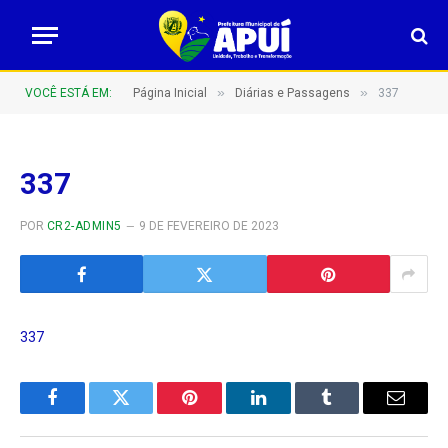
»
»
VOCÊ ESTÁ EM:
Página Inicial
Diárias e Passagens
337
337
POR
CR2-ADMIN5
9 DE FEVEREIRO DE 2023
337
Facebook
Twitter
Pinterest
LinkedIn
Tumblr
E-
mail