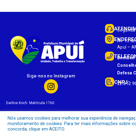
ATENDI
Segunda 
ENDERE
Av. 13 de
Apuí – A
TELEFO
Bombeir
Conselho
Defesa Ci
Siga-nos no Instagram
CNPJ:
22.812.9
Darline Koch. Matrícula 1760
Nós usamos cookies para melhorar sua experiência de navegação 
monitoramento de cookies. Para ter mais informações sobre com
concorda, clique em ACEITO.
Prefeitura Municipal de Apuí.
Todos os direitos reservados a