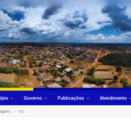
ípio
Governo
Publicações
Atendimento
»
sagens
383