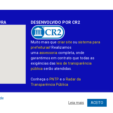
URA
DESENVOLVIDO POR CR2
Muito mais que
criar site
ou
sistema para
prefeituras
! Realizamos
uma
assessoria
completa, onde
garantimos em contrato que todas as
exigências das
leis de transparência
pública
serão atendidas.
Conheça o
PNTP
e o
Radar da
Transparência Pública
 de
Leia mais
ACEITO
dministrativa
Acessar o Webmail