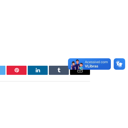
itter
Pinterest
LinkedIn
Tumblr
E-
mail