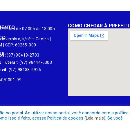
COMO CHEGAR À PREFEIT
MENTO
à Sexta de 07:00h às 13:00h
ÇO
 novembro, s/nº – Centro |
M | CEP: 69265-000
NE
os:
(97) 98419-2703
 Tutelar:
(97) 98444-6303
vil:
(97) 98438-6926
60/0001-99
no portal. Ao utilizar nosso portal, você concorda com a política
o isso é feito, acesse Política de cookies (
Leia mais
). Se você
Mapa do Site
Acessar Área A