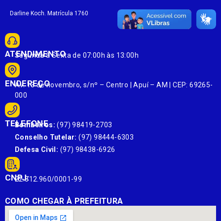
Darline Koch. Matrícula 1760
ATENDIMENTO
Segunda à Sexta de 07:00h às 13:00h
ENDEREÇO
Av. 13 de novembro, s/nº – Centro | Apuí – AM | CEP: 69265-
000
TELEFONE
Bombeiros:
(97) 98419-2703
Conselho Tutelar:
(97) 98444-6303
Defesa Civil:
(97) 98438-6926
CNPJ:
22.812.960/0001-99
COMO CHEGAR À PREFEITURA