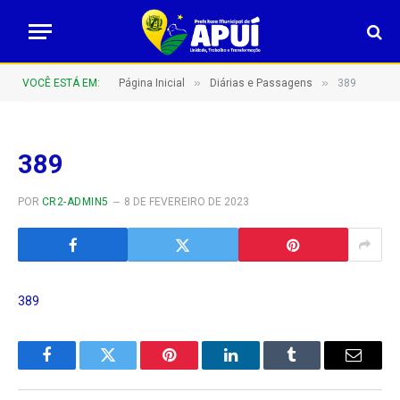
»
»
VOCÊ ESTÁ EM:
Página Inicial
Diárias e Passagens
389
389
POR
CR2-ADMIN5
8 DE FEVEREIRO DE 2023
389
Facebook
Twitter
Pinterest
LinkedIn
Tumblr
E-
mail