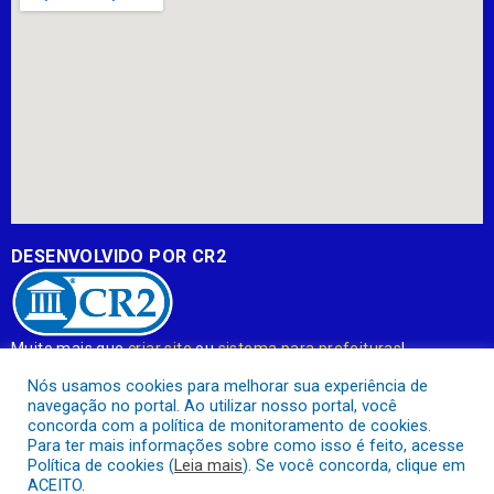
DESENVOLVIDO POR CR2
Muito mais que
criar site
ou
sistema para prefeituras
!
Realizamos uma
assessoria
completa, onde garantimos em
Nós usamos cookies para melhorar sua experiência de
contrato que todas as exigências das
leis de transparência
navegação no portal. Ao utilizar nosso portal, você
pública
serão atendidas.
concorda com a política de monitoramento de cookies.
Para ter mais informações sobre como isso é feito, acesse
Conheça o
PNTP
e o
Radar da Transparência Pública
Política de cookies (
Leia mais
). Se você concorda, clique em
ACEITO.