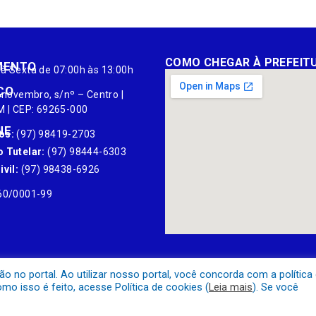
COMO CHEGAR À PREFEIT
MENTO
à Sexta de 07:00h às 13:00h
ÇO
 novembro, s/nº – Centro |
M | CEP: 69265-000
NE
os:
(97) 98419-2703
 Tutelar:
(97) 98444-6303
vil:
(97) 98438-6926
60/0001-99
no portal. Ao utilizar nosso portal, você concorda com a política
o isso é feito, acesse Política de cookies (
Leia mais
). Se você
Mapa do Site
Acessar Área A