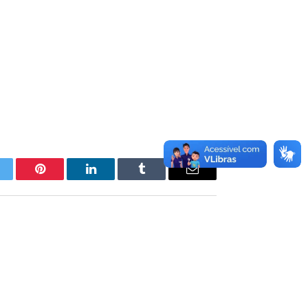
itter
Pinterest
LinkedIn
Tumblr
E-
mail