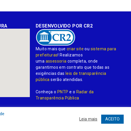
URA
DESENVOLVIDO POR CR2
Muito mais que
criar site
ou
sistema para
prefeituras
! Realizamos
uma
assessoria
completa, onde
garantimos em contrato que todas as
exigências das
leis de transparência
pública
serão atendidas.
Conheça o
PNTP
e o
Radar da
Transparência Pública
 de
Leia mais
ACEITO
dministrativa
Acessar o Webmail