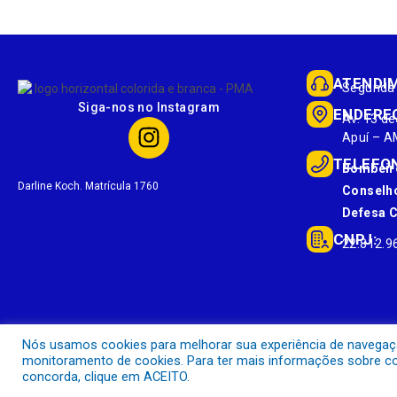
ATENDI
Segunda 
Siga-nos no Instagram
ENDERE
Av. 13 de
Apuí – A
TELEFO
Bombeir
Darline Koch. Matrícula 1760
Conselho
Defesa Ci
CNPJ:
22.812.9
Nós usamos cookies para melhorar sua experiência de navegação 
monitoramento de cookies. Para ter mais informações sobre com
concorda, clique em ACEITO.
Prefeitura Municipal de Apuí.
Todos os direitos reservados a